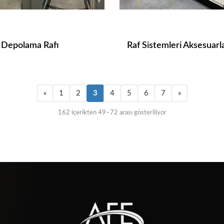
 Depolama Rafı
Raf Sistemleri Aksesuarla
«
1
2
3
4
5
6
7
»
162 içerikten 49–72 arası gösteriliyor