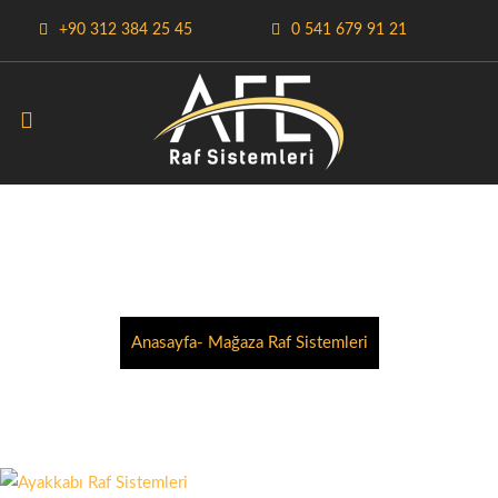
+90 312 384 25 45
0 541 679 91 21
MAĞAZA RAF
SISTEMLERI
Anasayfa
- Mağaza Raf Sistemleri