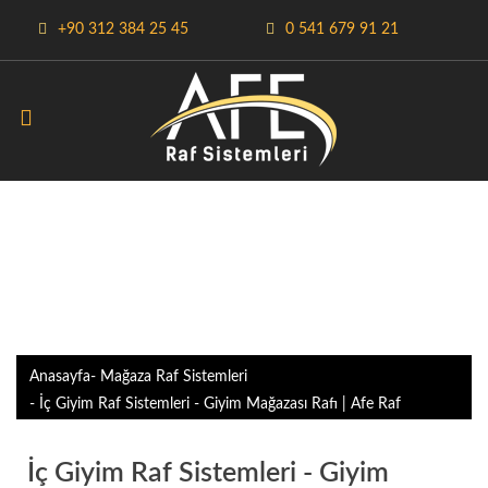
+90 312 384 25 45
0 541 679 91 21
İÇ GIYIM RAF
SISTEMLERI - GIYIM
MAĞAZASI RAFI | AFE
RAF
Anasayfa
- Mağaza Raf Sistemleri
- İç Giyim Raf Sistemleri - Giyim Mağazası Rafı | Afe Raf
İç Giyim Raf Sistemleri - Giyim