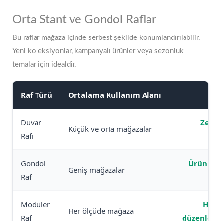
Orta Stant ve Gondol Raflar
Bu raflar mağaza içinde serbest şekilde konumlandırılabilir.
Yeni koleksiyonlar, kampanyalı ürünler veya sezonluk
temalar için idealdir.
Raf Türü
Ortalama Kullanım Alanı
Duvar
Zemi
Küçük ve orta mağazalar
Rafı
ka
Gondol
Ürün çeşi
Geniş mağazalar
Raf
Modüler
Hızl
Her ölçüde mağaza
Raf
düzenlem