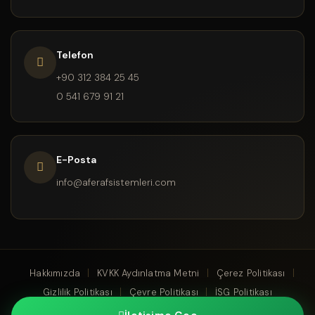
Telefon
+90 312 384 25 45
0 541 679 91 21
E-Posta
info@aferafsistemleri.com
Hakkımızda
KVKK Aydınlatma Metni
Çerez Politikası
Gizlilik Politikası
Çevre Politikası
İSG Politikası
© AFE RAF SİSTEMLERİ 1990 - 2026 Tüm Hakları Saklıdır. |