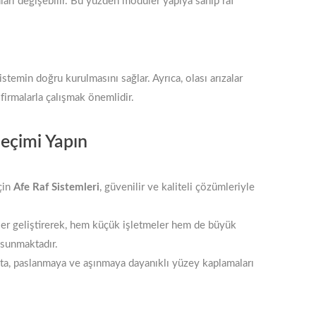
ları değişebilir. Bu yüzden modüler yapıya sahip raf
emin doğru kurulmasını sağlar. Ayrıca, olası arızalar
 firmalarla çalışmak önemlidir.
Seçimi Yapın
için
Afe Raf Sistemleri
, güvenilir ve kaliteli çözümleriyle
mler geliştirerek, hem küçük işletmeler hem de büyük
i sunmaktadır.
kta, paslanmaya ve aşınmaya dayanıklı yüzey kaplamaları