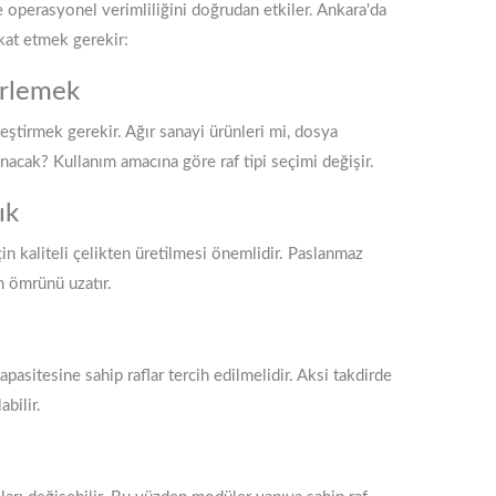
e operasyonel verimliliğini doğrudan etkiler. Ankara'da
kat etmek gerekir:
irlemek
tleştirmek gerekir. Ağır sanayi ürünleri mi, dosya
nacak? Kullanım amacına göre raf tipi seçimi değişir.
ık
in kaliteli çelikten üretilmesi önemlidir. Paslanmaz
ın ömrünü uzatır.
pasitesine sahip raflar tercih edilmelidir. Aksi takdirde
bilir.