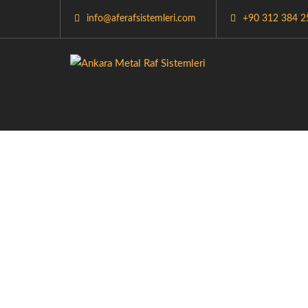
info@aferafsistemleri.com
+90 312 384 2
AN