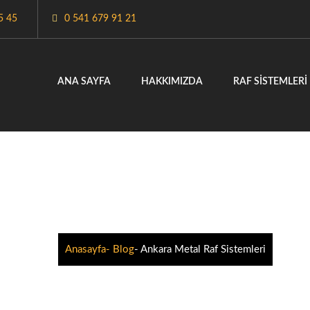
5 45
0 541 679 91 21
ANA SAYFA
HAKKIMIZDA
RAF SISTEMLERI
KARA METAL RAF SISTEM
Anasayfa
- Blog
- Ankara Metal Raf Sistemleri