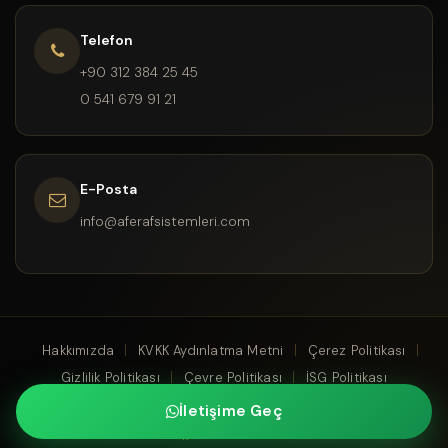
Telefon
+90 312 384 25 45
0 541 679 91 21
E-Posta
info@aferafsistemleri.com
Hakkımızda
KVKK Aydınlatma Metni
Çerez Politikası
Gizlilik Politikası
Çevre Politikası
İSG Politikası
© AFE RAF SİSTEMLERİ 1990 - 2026 Tüm Hakları Saklıdır. |
İletişime Geç