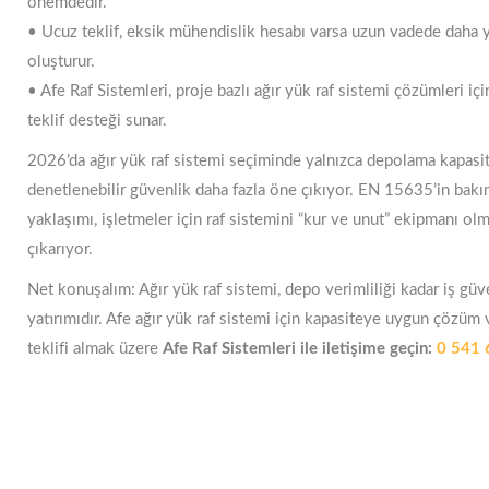
önemdedir.
• Ucuz teklif, eksik mühendislik hesabı varsa uzun vadede daha 
oluşturur.
• Afe Raf Sistemleri, proje bazlı ağır yük raf sistemi çözümleri içi
teklif desteği sunar.
2026’da ağır yük raf sistemi seçiminde yalnızca depolama kapasit
denetlenebilir güvenlik daha fazla öne çıkıyor. EN 15635’in bakı
yaklaşımı, işletmeler için raf sistemini “kur ve unut” ekipmanı ol
çıkarıyor.
Net konuşalım: Ağır yük raf sistemi, depo verimliliği kadar iş güv
yatırımıdır. Afe ağır yük raf sistemi için kapasiteye uygun çözüm 
teklifi almak üzere
Afe Raf Sistemleri ile iletişime geçin:
0 541 