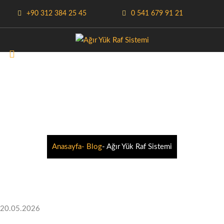
+90 312 384 25 45
0 541 679 91 21
AĞIR YÜK RAF
SISTEMI
Anasayfa
- Blog
- Ağır Yük Raf Sistemi
20.05.2026