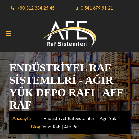
+90 312 384 25 45
0 541 679 91 21
ENDÜSTRIYEL RAF
SISTEMLERI - AĞIR
YÜK DEPO RAFI | AFE
RAF
Anasayfa
-
- Endüstriyel Raf Sistemleri - Ağır Yük
Blog
Depo Rafı | Afe Raf