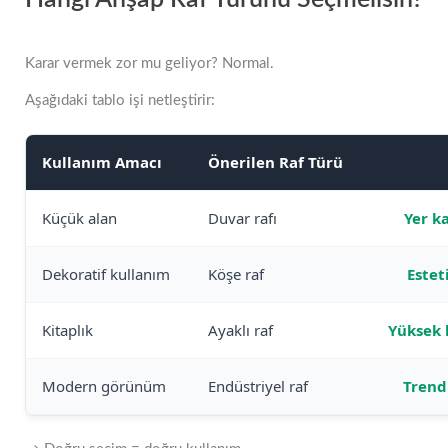
Karar vermek zor mu geliyor? Normal.
Aşağıdaki tablo işi netleştirir:
Kullanım Amacı
Önerilen Raf Türü
Küçük alan
Duvar rafı
Yer k
Dekoratif kullanım
Köşe raf
Estet
Kitaplık
Ayaklı raf
Yüksek 
Modern görünüm
Endüstriyel raf
Trend