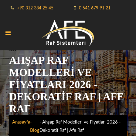
+90 312 384 25 45
0 541 679 91 21
AHŞAP RAF
MODELLERI VE
FIYATLARI 2026 -
DEKORATIF RAF | AFE
RAF
Anasayfa
-
- Ahşap Raf Modelleri ve Fiyatları 2026 -
Blog
Dekoratif Raf | Afe Raf